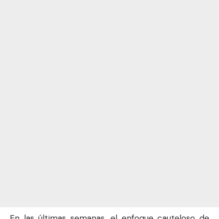
En las últimas semanas, el enfoque cauteloso de