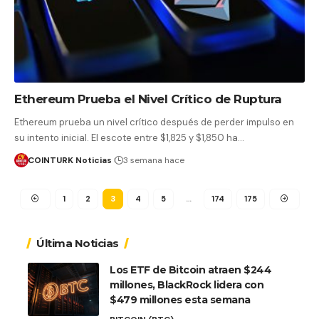
Ethereum Prueba el Nivel Crítico de Ruptura
Ethereum prueba un nivel crítico después de perder impulso en
su intento inicial. El escote entre $1,825 y $1,850 ha…
COINTURK Noticias
3 semana hace
1
2
3
4
5
…
174
175
Última Noticias
Los ETF de Bitcoin atraen $244
millones, BlackRock lidera con
$479 millones esta semana